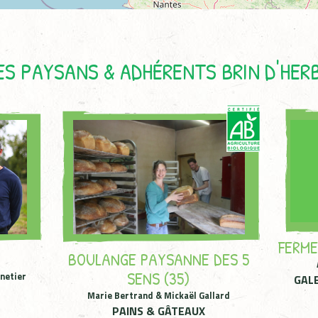
ES PAYSANS & ADHÉRENTS BRIN D'HER
FERME
BOULANGE PAYSANNE DES 5
SENS (35)
nnetier
GAL
E
Marie Bertrand & Mickaël Gallard
PAINS & GÂTEAUX