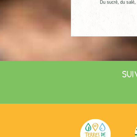
Du sucré, du salé,
SUI