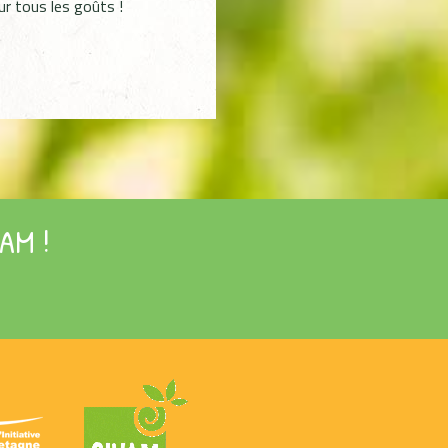
ur tous les goûts !
AM !