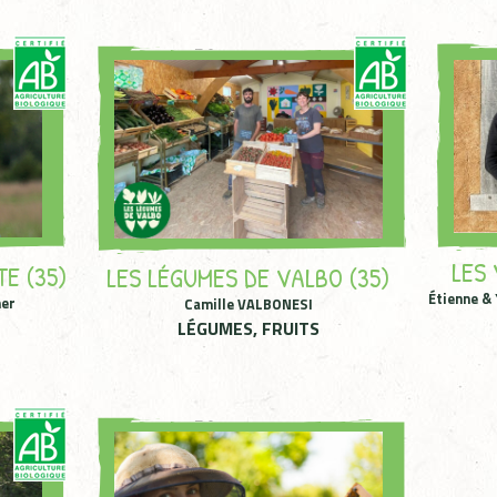
LES 
E (35)
LES LÉGUMES DE VALBO (35)
Étienne & 
her
Camille VALBONESI
LÉGUMES, FRUITS