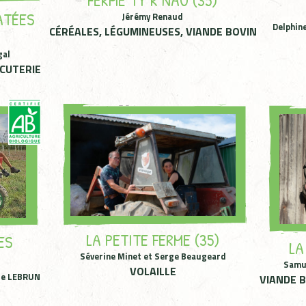
FERME TY R’NAO (35)
ATÉES
Jérémy Renaud
Delphin
CÉRÉALES, LÉGUMINEUSES, VIANDE BOVIN
gal
RCUTERIE
LA PETITE FERME (35)
ES
LA
Séverine Minet et Serge Beaugeard
Samu
VOLAILLE
rre LEBRUN
VIANDE 