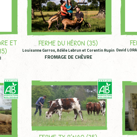
DRE ET
FE
FERME DU HÉRON (35)
35)
David LORA
Louisanne Garros, Adèle Lebrun et Corentin Rupin
FROMAGE DE CHÈVRE
l