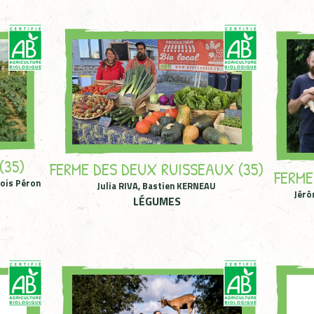
(35)
FERME DES DEUX RUISSEAUX (35)
FERME
çois Péron
Julia RIVA, Bastien KERNEAU
Jérô
LÉGUMES