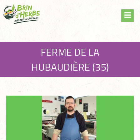
Skip
Panneau de gestion des cookies
to
content
FERME DE LA
HUBAUDIÈRE (35)