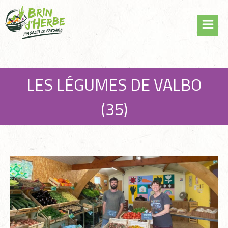
Skip
Panneau de gestion des cookies
to
content
LES LÉGUMES DE VALBO
(35)