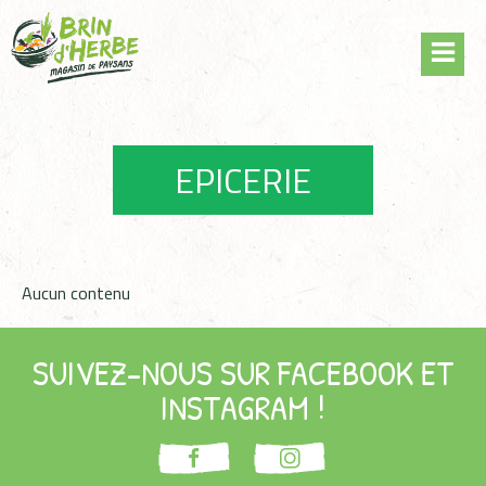
Skip
Panneau de gestion des cookies
to
content
EPICERIE
Aucun contenu
SUIVEZ-NOUS SUR FACEBOOK ET
INSTAGRAM !