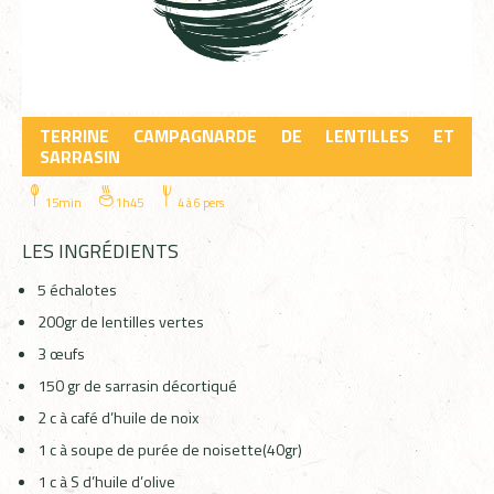
TERRINE CAMPAGNARDE DE LENTILLES ET
SARRASIN
15min
1h45
4 à 6 pers
LES INGRÉDIENTS
5 échalotes
200gr de lentilles vertes
3 œufs
150 gr de sarrasin décortiqué
2 c à café d’huile de noix
1 c à soupe de purée de noisette(40gr)
1 c à S d’huile d’olive