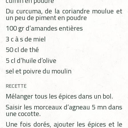
cumin en poudre
Du curcuma, de la coriandre moulue et
un peu de piment en poudre
100 gr d’amandes entière
s
3
c à s de miel
50 cl de thé
5 cl d’huile d’olive
sel et poivre du moulin
RECETTE
Mélanger tous les épices dans un bol.
Saisir les morceaux d’agneau 5 mn dans
une cocotte.
Une fois doré
s,
ajouter les épices et le