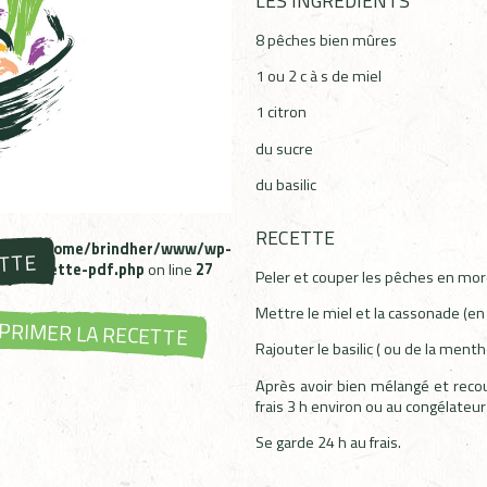
LES INGRÉDIENTS
8 pêches bien mûres
1 ou 2 c à s de miel
1 citron
du sucre
du basilic
RECETTE
ms in
/home/brindher/www/wp-
ETTE
bzh-recette-pdf.php
on line
27
Peler et couper les pêches en morce
Mettre le miel et la cassonade (en
PRIMER LA RECETTE
Rajouter le basilic ( ou de la menthe
Après avoir bien mélangé et recou
frais 3 h environ ou au congélateur
Se garde 24 h au frais.