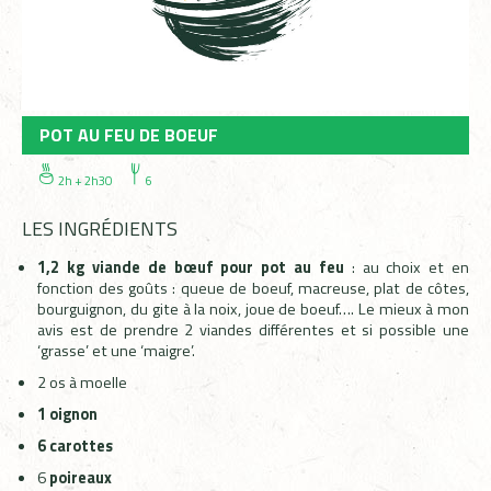
POT AU FEU DE BOEUF
2h + 2h30
6
LES INGRÉDIENTS
1,2 kg viande de bœuf pour pot au feu
: au choix et en
fonction des goûts : queue de boeuf, macreuse, plat de côtes,
bourguignon, du gite à la noix, joue de boeuf…. Le mieux à mon
avis est de prendre 2 viandes différentes et si possible une
‘grasse’ et une ‘maigre’.
2 os à moelle
1 oignon
6 carottes
6
poireaux