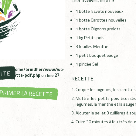
LES INGRÉDIENTS
1
botte
Navets nouveaux
1
botte
Carottes nouvelles
1
botte
Oignons grelots
1
kg
Petits pois
3
feuilles
Menthe
1
petit bouquet
Sauge
1
pincée
Sel
ms in
/home/brindher/www/wp-
ETTE
bzh-recette-pdf.php
on line
27
RECETTE
Couper les oignons, les carottes
PRIMER LA RECETTE
Mettre les petits pois écossé
légumes, la menthe et la sauge 
Ajouter le sel et 3 cuillères à s
Cuire 30 minutes à feu très dou