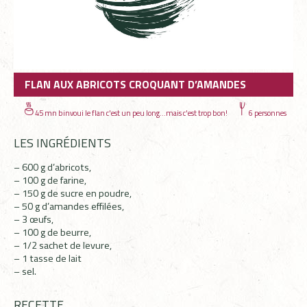
FLAN AUX ABRICOTS CROQUANT D’AMANDES
45 mn binvoui le flan c'est un peu long...mais c'est trop bon!
6 personnes
LES INGRÉDIENTS
– 600 g d’abricots,
– 100 g de farine,
– 150 g de sucre en poudre,
– 50 g d’amandes effilées,
– 3 œufs,
– 100 g de beurre,
– 1/2 sachet de levure,
– 1 tasse de lait
– sel.
RECETTE