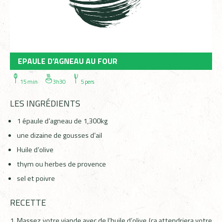
EPAULE D’AGNEAU AU FOUR
15 min
3h30
5 pers
LES INGRÉDIENTS
1
épaule d’agneau de 1,300kg
une
dizaine
de gousses d’ail
Huile d’olive
thym ou herbes de provence
sel et poivre
RECETTE
Massez votre viande avec de l’huile d’olive (ça attendriera votre