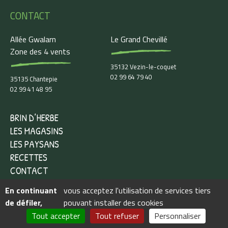
CONTACT
Allée Gwalarn
Le Grand Chevillé
Zone des 4 vents
35132 Vezin-le-coquet
02 99 64 79 40
35135 Chantepie
02 99 41 48 95
BRIN D’HERBE
LES MAGASINS
LES PAYSANS
RECETTES
CONTACT
En continuant
vous acceptez l'utilisation de services tiers
de défiler,
pouvant installer des cookies
Siret : 384 411 831 00033 - TVA FR 80 384 411 831 -
Mentions légales
-
Tout accepter
Tout refuser
Personnaliser
Gestion des cookies
- Réalisation
Breizhtorm