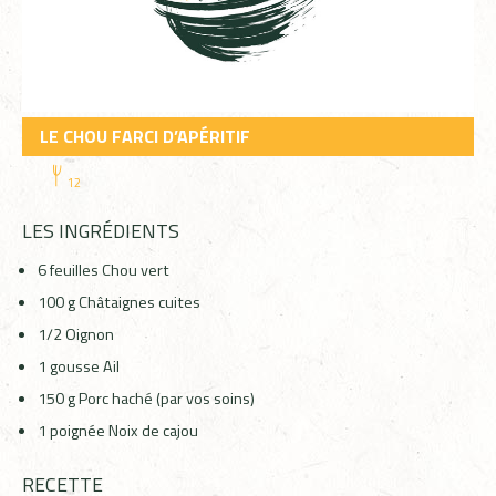
LE CHOU FARCI D’APÉRITIF
12
LES INGRÉDIENTS
6
feuilles
Chou vert
100
g
Châtaignes
cuites
1/2
Oignon
1
gousse
Ail
150
g
Porc
haché (par vos soins)
1
poignée
Noix de cajou
RECETTE