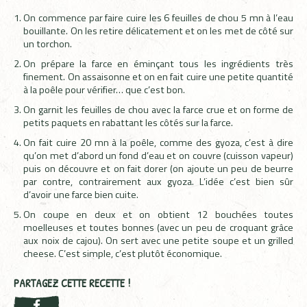
On commence par faire cuire les 6 feuilles de chou 5 mn à l’eau
bouillante. On les retire délicatement et on les met de côté sur
un torchon.
On prépare la farce en éminçant tous les ingrédients très
finement. On assaisonne et on en fait cuire une petite quantité
à la poêle pour vérifier… que c’est bon.
On garnit les feuilles de chou avec la farce crue et on forme de
petits paquets en rabattant les côtés sur la farce.
On fait cuire 20 mn à la poêle, comme des gyoza, c’est à dire
qu’on met d’abord un fond d’eau et on couvre (cuisson vapeur)
puis on découvre et on fait dorer (on ajoute un peu de beurre
par contre, contrairement aux gyoza. L’idée c’est bien sûr
d’avoir une farce bien cuite.
On coupe en deux et on obtient 12 bouchées toutes
moelleuses et toutes bonnes (avec un peu de croquant grâce
aux noix de cajou). On sert avec une petite soupe et un grilled
cheese. C’est simple, c’est plutôt économique.
PARTAGEZ CETTE RECETTE !