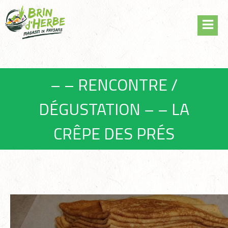
Skip
Panneau de gestion des cookies
to
content
– – RENCONTRE /
DÉGUSTATION – – LA
CRÊPE DES PRÉS