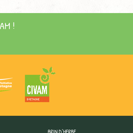
AM !
BRIN D’HERBE