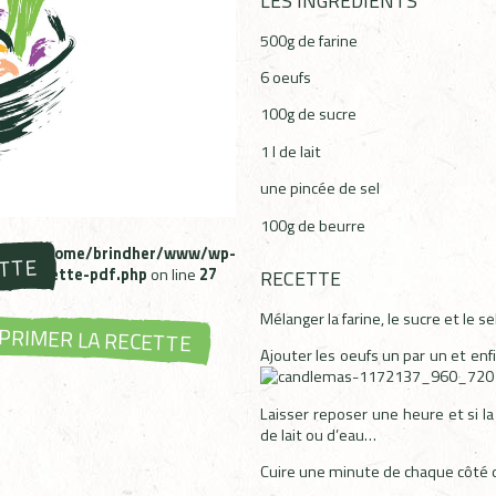
LES INGRÉDIENTS
500g de farine
6 oeufs
100g de sucre
1 l de lait
une pincée de sel
100g de beurre
ms in
/home/brindher/www/wp-
ETTE
bzh-recette-pdf.php
on line
27
RECETTE
Mélanger la farine, le sucre et le sel
PRIMER LA RECETTE
Ajouter les oeufs un par un et enfi
Laisser reposer une heure et si l
de lait ou d’eau…
Cuire une minute de chaque côté d