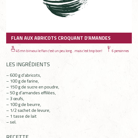
FLAN AUX ABRICOTS CROQUANT D’AMANDES
45 mn binvoui le flan c'est un peu long...mais c'est trop bon!
6 personnes
LES INGRÉDIENTS
– 600 g d’abricots,
– 100 g de farine,
– 150 g de sucre en poudre,
– 50 g d’amandes effilées,
– 3 œufs,
– 100 g de beurre,
– 1/2 sachet de levure,
– 1 tasse de lait
– sel.
RECETTE