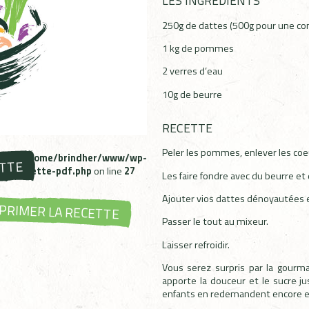
LES INGRÉDIENTS
250g de dattes (500g pour une co
1 kg de pommes
2 verres d’eau
10g de beurre
RECETTE
Peler les pommes, enlever les coeu
ms in
/home/brindher/www/wp-
ETTE
bzh-recette-pdf.php
on line
27
Les faire fondre avec du beurre et
Ajouter vios dattes dénoyautées e
PRIMER LA RECETTE
Passer le tout au mixeur.
Laisser refroidir.
Vous serez surpris par la gour
apporte la douceur et le sucre jus
enfants en redemandent encore et