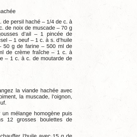
 hachée
. de persil haché – 1/4 de c. à
 c. de noix de muscade – 70 g
ousses d’ail – 1 pincée de
 sel – 1 oeuf – 1 c. à s. d’huile
– 50 g de farine – 500 ml de
ml de crème fraîche – 1 c. à
e – 1 c. à c. de moutarde de
langez la viande hachée avec
 piment, la muscade, l’oignon,
uf.
ir un mélange homogène puis
s 12 grosses boulettes de
chauffer l’huile avec 15 g de