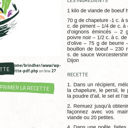
LES INGRÉDIENTS
1 kilo de viande de boeuf
70 g de chapelure -1 c. à s
c. de piment – 1/4 de c. à
d’oignons émincés – 2 g
poivre noir – 1/2 c. à c. de
d’olive – 75 g de beurre 
bouillon de boeuf – 230 
s. de sauce Worcestershir
Dijon
ms in
/home/brindher/www/wp-
ETTE
bzh-recette-pdf.php
on line
27
RECETTE
1. Dans un récipient, mé
PRIMER LA RECETTE
la chapelure, le persil, le
la poudre d’ail, le sel et l’œ
2. Remuez jusqu’à obten
façonnez avec vos main
viande ou 20 petites.
4. Dans une poêle, faites 