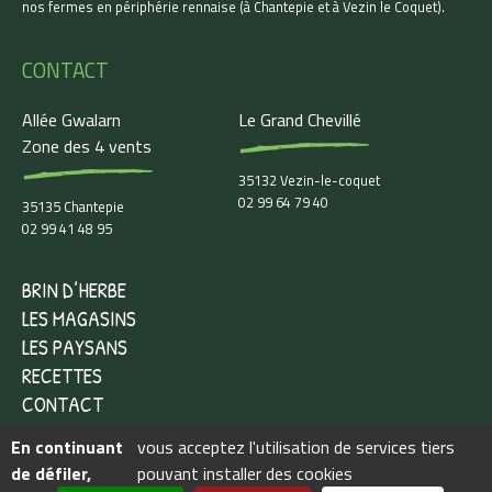
nos fermes en périphérie rennaise (à Chantepie et à Vezin le Coquet).
CONTACT
Allée Gwalarn
Le Grand Chevillé
Zone des 4 vents
35132 Vezin-le-coquet
02 99 64 79 40
35135 Chantepie
02 99 41 48 95
BRIN D’HERBE
LES MAGASINS
LES PAYSANS
RECETTES
CONTACT
En continuant
vous acceptez l'utilisation de services tiers
de défiler,
pouvant installer des cookies
Siret : 384 411 831 00033 - TVA FR 80 384 411 831 -
Mentions légales
-