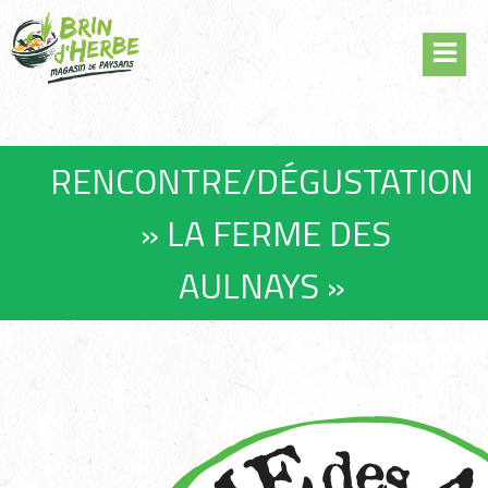
Skip
Panneau de gestion des cookies
to
content
RENCONTRE/DÉGUSTATION
» LA FERME DES
AULNAYS »