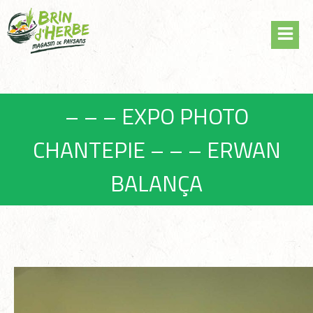
Skip
Panneau de gestion des cookies
to
content
– – – EXPO PHOTO
CHANTEPIE – – – ERWAN
BALANÇA