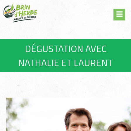
Skip
Panneau de gestion des cookies
to
content
DÉGUSTATION AVEC
NATHALIE ET LAURENT